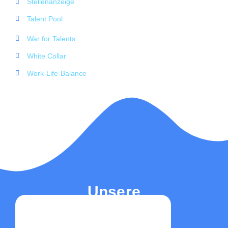
Stellenanzeige
Talent Pool
War for Talents
White Collar
Work-Life-Balance
Unsere
Top-Beiträge