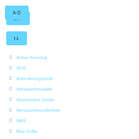
A-D
E-H
I-L
Active Sourcing
AGG
Anforderungsprofil
Arbeitszeitmodelle
Assessment Center
Benutzerfreundlichkeit
BMS
Blue Collar