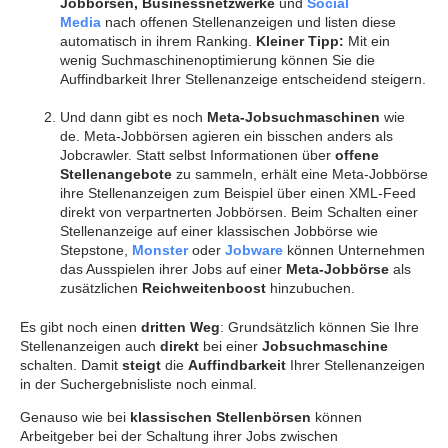
Jobbörsen, Businessnetzwerke
und
Social
Media
nach offenen Stellenanzeigen und listen diese
automatisch in ihrem Ranking.
Kleiner Tipp:
Mit ein
wenig Suchmaschinenoptimierung können Sie die
Auffindbarkeit Ihrer Stellenanzeige entscheidend steigern.
Und dann gibt es noch
Meta-Jobsuchmaschinen
wie
de. Meta-Jobbörsen agieren ein bisschen anders als
Jobcrawler. Statt selbst Informationen über
offene
Stellenangebote
zu sammeln, erhält eine Meta-Jobbörse
ihre Stellenanzeigen zum Beispiel über einen XML-Feed
direkt von verpartnerten Jobbörsen. Beim Schalten einer
Stellenanzeige auf einer klassischen Jobbörse wie
Stepstone,
Monster
oder
Jobware
können Unternehmen
das Ausspielen ihrer Jobs auf einer
Meta-Jobbörse
als
zusätzlichen
Reichweitenboost
hinzubuchen.
Es gibt noch einen
dritten Weg
: Grundsätzlich können Sie Ihre
Stellenanzeigen auch
direkt
bei einer
Jobsuchmaschine
schalten. Damit
steigt
die
Auffindbarkeit
Ihrer Stellenanzeigen
in der Suchergebnisliste noch einmal.
Genauso wie bei
klassischen Stellenbörsen
können
Arbeitgeber bei der Schaltung ihrer Jobs zwischen