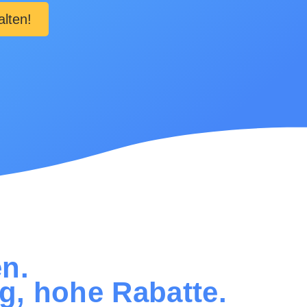
alten!
en.
g, hohe Rabatte.