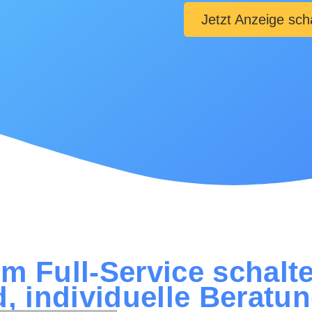
Jetzt Anzeige sch
im Full-Service schalt
 individuelle Beratun