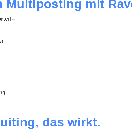
im Multiposting mit Ra
rteil
–
en
s
ing
uiting, das wirkt.