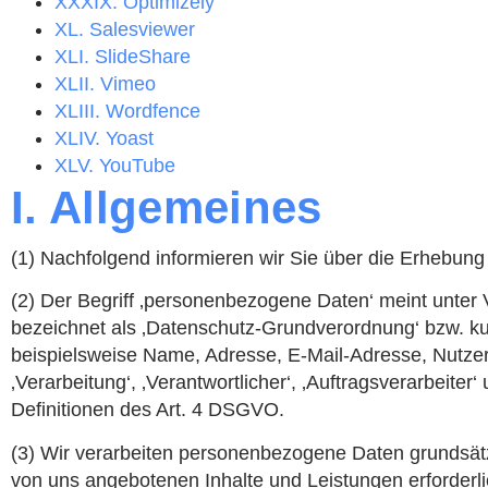
XXXIX. Optimizely
XL. Salesviewer
XLI. SlideShare
XLII. Vimeo
XLIII. Wordfence
XLIV. Yoast
XLV. YouTube
I. Allgemeines
(1) Nachfolgend informieren wir Sie über die Erhebun
(2) Der Begriff ‚personenbezogene Daten‘ meint unter V
bezeichnet als ‚Datenschutz-Grundverordnung‘ bzw. kur
beispielsweise Name, Adresse, E-Mail-Adresse, Nutzerve
‚Verarbeitung‘, ‚Verantwortlicher‘, ‚Auftragsverarbeiter
Definitionen des Art. 4 DSGVO.
(3) Wir verarbeiten personenbezogene Daten grundsätzl
von uns angebotenen Inhalte und Leistungen erforderl