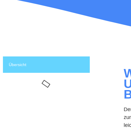
Übersicht
W
U
B
De
zu
lei