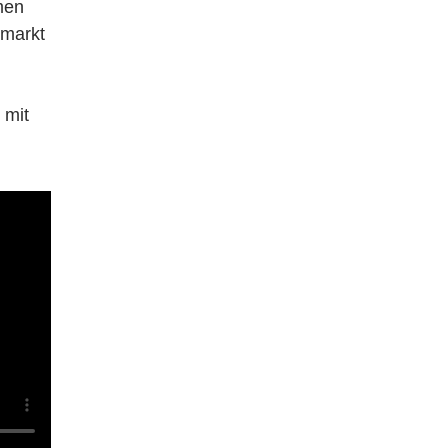
men
smarkt
 mit