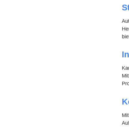
S
Aut
He
bie
I
Ka
Mit
Pro
K
Mi
Auf