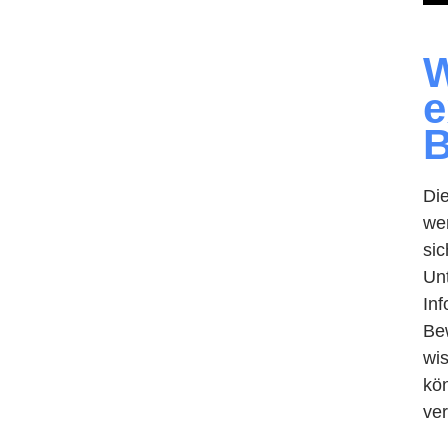
W
e
B
Die
we
sic
Un
Inf
Be
wis
kö
ver