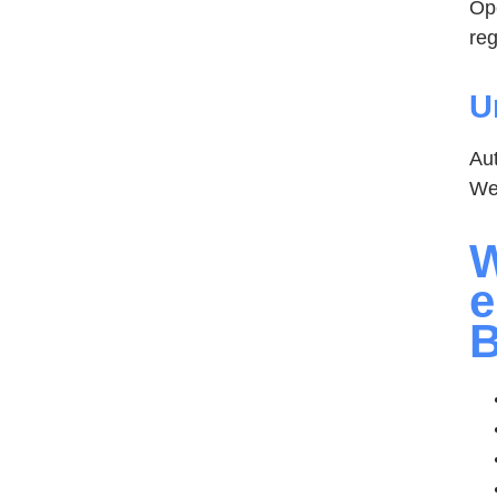
Op
re
U
Au
We
W
e
B