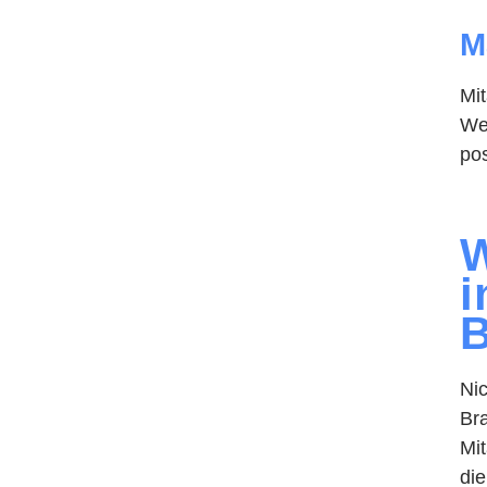
M
Mit
Wer
po
W
i
B
Nic
Bra
Mit
die