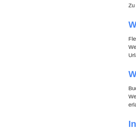
Zu
W
Fle
We
Url
W
Bud
Wei
er
I