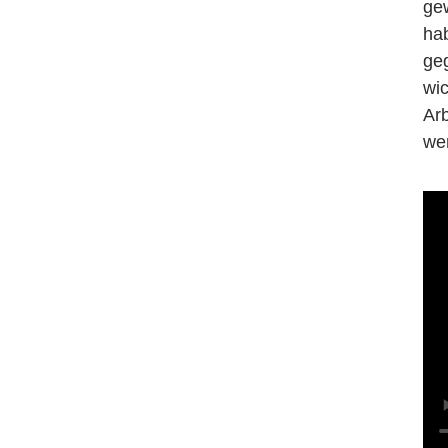
ge
ha
ge
wic
Ar
we