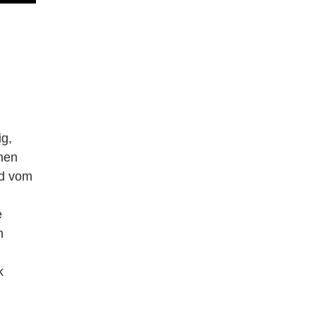
ig,
hen
ld vom
e
n
k