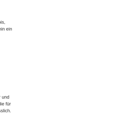
is,
in ein
r und
ie für
slich.