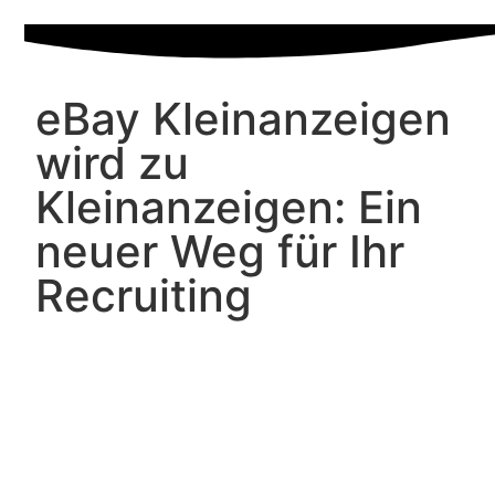
eBay Kleinanzeigen
wird zu
Kleinanzeigen: Ein
neuer Weg für Ihr
Recruiting
Am 16. Mai 2023 fuhr eBay Kleinanzeigen mit
neuem Logo und Namen auf: nämlich
Kleinanzeigen. In diesem Artikel erfahren Sie,
warum es sich nicht nur lohnt, ausgemusterte
Kleinigkeiten dort zu verkaufen – sondern auch
Ihre Stellenanzeigen dort zu schalten!