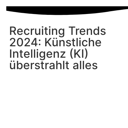
Recruiting Trends
2024: Künstliche
Intelligenz (KI)
überstrahlt alles
Die Weihnachtszeit beginnt. Wir wünschen
Ihnen ruhige und besinnliche Tage, um dann
voller Tatendrang ins neue Jahr zu starten.
Damit dieser Start gut gelingt, liefern wir Ihnen
schon jetzt die Recruiting Trends 2024. Und
diese sammeln sich unter einem
allgegenwärtigen Zauberwort: Künstliche