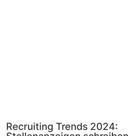
Intelligenz (KI). Ganz neu ist das Thema nicht,
aber es greift immer weiter um sich und kommt
auch im Recruiting in immer mehr Bereichen
zum Einsatz. Wir verraten Ihnen, was mithilfe
Künstlicher Intelligenz alles möglich ist.
Recruiting Trends 2024: