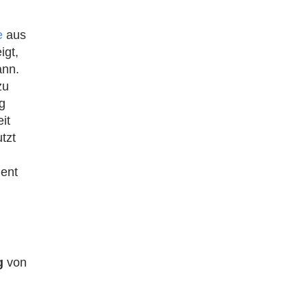
e
aus
igt,
ann.
zu
ng
it
tzt
ment
ng
von