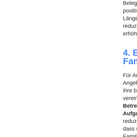
Beleg
posit
Länge
reduz
erhöh
4. 
Fam
Für A
Angeh
ihre 
verei
Betr
Aufg
reduz
dass 
Famil