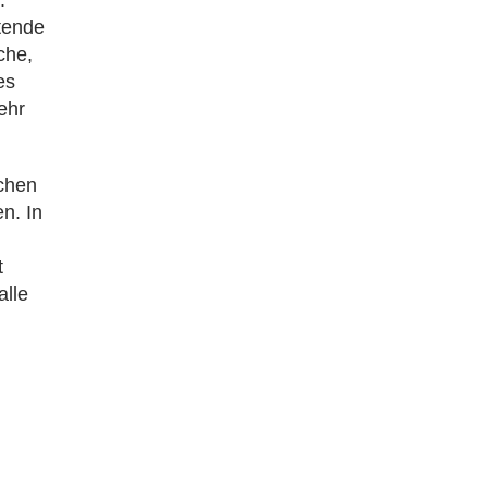
itende
che,
es
ehr
ichen
n. In
t
alle