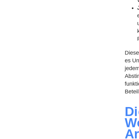
Diese
es U
jedem
Absti
funkt
Beteil
Di
W
Ar