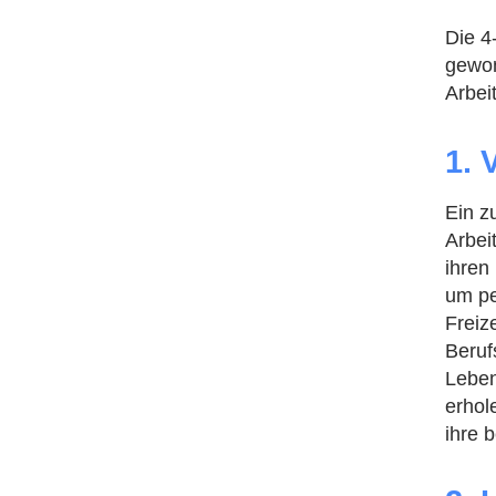
Die 4
gewon
Arbei
1. 
Ein z
Arbei
ihren
um pe
Freiz
Beruf
Leben
erhol
ihre 