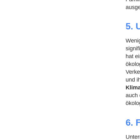
ausge
5. 
Wenig
signi
hat e
ökolo
Verke
und i
Klim
auch 
ökolo
6. 
Unter