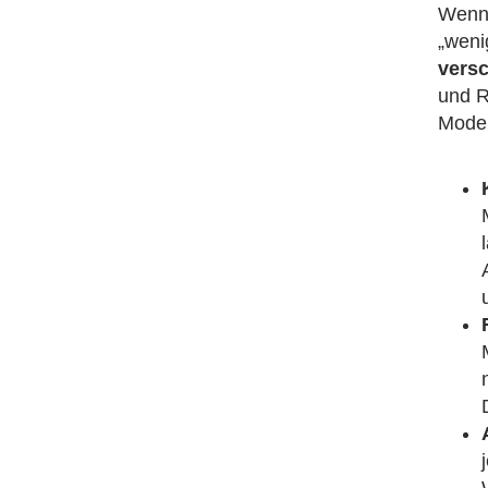
Wenn 
„weni
versc
und R
Model