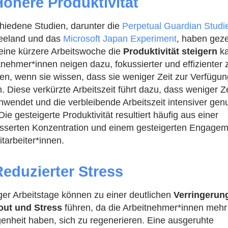
Höhere Produktivität
hiedene Studien, darunter die
Perpetual Guardian Studi
eeland und das
Microsoft Japan Experiment
, haben geze
eine kürzere Arbeitswoche die
Produktivität steigern
k
tnehmer*innen neigen dazu, fokussierter und effizienter 
ten, wenn sie wissen, dass sie weniger Zeit zur Verfügu
. Diese verkürzte Arbeitszeit führt dazu, dass weniger Ze
hwendet und die verbleibende Arbeitszeit intensiver genu
Die gesteigerte Produktivität resultiert häufig aus einer
sserten Konzentration und einem gesteigerten Engage
itarbeiter*innen.
Reduzierter Stress
er Arbeitstage können zu einer deutlichen
Verringeru
out und Stress
führen, da die Arbeitnehmer*innen mehr
enheit haben, sich zu regenerieren. Eine ausgeruhte