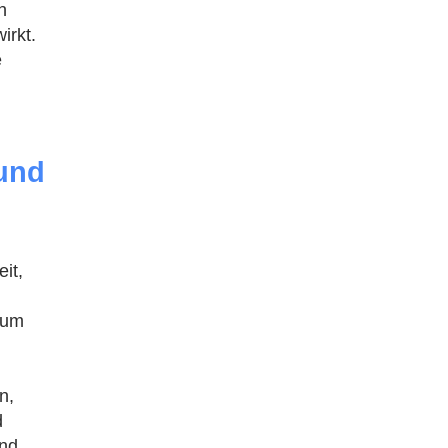
h
irkt.
e
 und
it,
 um
n,
d
und