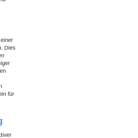
einer
. Dies
en
iger
men
n
in für
g
tiver