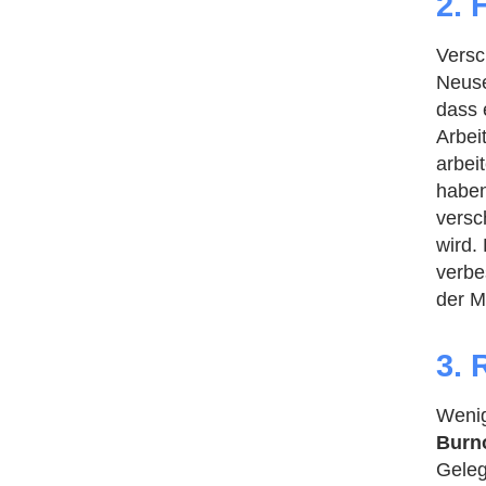
2. 
Versc
Neus
dass 
Arbei
arbei
haben
versc
wird. 
verbe
der M
3. 
Wenig
Burn
Geleg