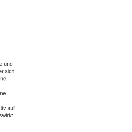
ie und
r sich
che
ine
tiv auf
swirkt.