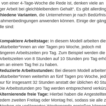
von einer 4-Tage-Woche die Rede ist, denken viele an
ger Arbeit bei gleichbleibendem Gehalt“. Es gibt allerdin
hiedene Varianten
, die Unternehmen je nach Bedürfni
ahmenbedingungen anwenden können. Einige der gäng
le sind:
Kompaktere Arbeitstage:
In diesem Modell arbeiten die
Mitarbeiter*innen an vier Tagen pro Woche, jedoch mit
längeren Arbeitszeiten pro Tag. Zum Beispiel werden die
Arbeitszeiten von 8 Stunden auf 10 Stunden pro Tag erhö
um an einem Tag frei zu haben.
Reduzierte Arbeitsstunden:
Bei diesem Modell arbeiten
Mitarbeiter*innen weiterhin an fünf Tagen pro Woche, je
nur für insgesamt 32 Stunden anstatt der üblichen 40 St
Die Arbeitsstunden pro Tag werden entsprechend verkürz
Alternierende freie Tage:
Hierbei haben die Angestellte
jedem zweiten Freitag oder Montag frei, sodass sie alle 
Wochen ein verlängertes Wochenende genießen können