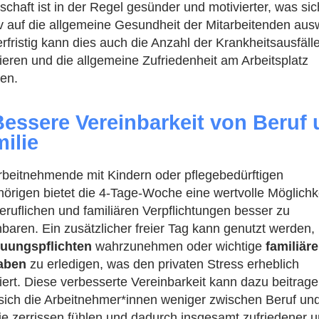
schaft ist in der Regel gesünder und motivierter, was sic
iv auf die allgemeine Gesundheit der Mitarbeitenden ausw
rfristig kann dies auch die Anzahl der Krankheitsausfäll
ieren und die allgemeine Zufriedenheit am Arbeitsplatz
en.
Bessere Vereinbarkeit von Beruf
ilie
rbeitnehmende mit Kindern oder pflegebedürftigen
örigen bietet die 4-Tage-Woche eine wertvolle Möglichke
beruflichen und familiären Verpflichtungen besser zu
nbaren. Ein zusätzlicher freier Tag kann genutzt werden,
euungspflichten
wahrzunehmen oder wichtige
familiäre
aben
zu erledigen, was den privaten Stress erheblich
iert. Diese verbesserte Vereinbarkeit kann dazu beitrage
sich die Arbeitnehmer*innen weniger zwischen Beruf un
ie zerrissen fühlen und dadurch insgesamt zufriedener 