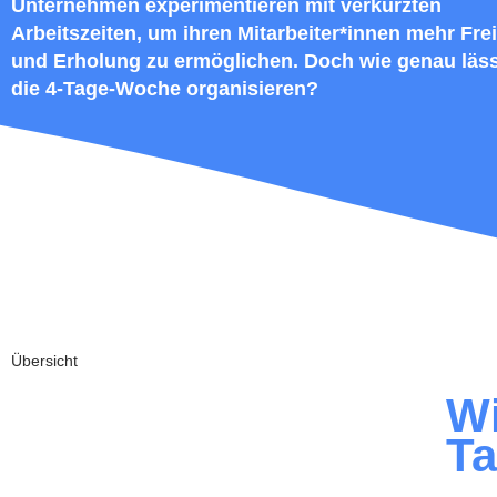
Unternehmen experimentieren mit verkürzten
Arbeitszeiten, um ihren Mitarbeiter*innen mehr Frei
und Erholung zu ermöglichen. Doch wie genau läss
die 4-Tage-Woche organisieren?
Übersicht
Wi
T