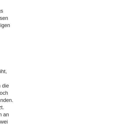
gs
ssen
igen
ht,
 die
doch
unden.
t.
n an
zwei
.