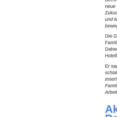
neue 
Zukun
und l
bewe
Die G
Famil
Daher
Hotel
Er sa
schla
inner
Famil
Arbeit
Ak