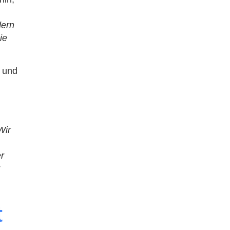
e
dern
ie
t und
Wir
er
r
t