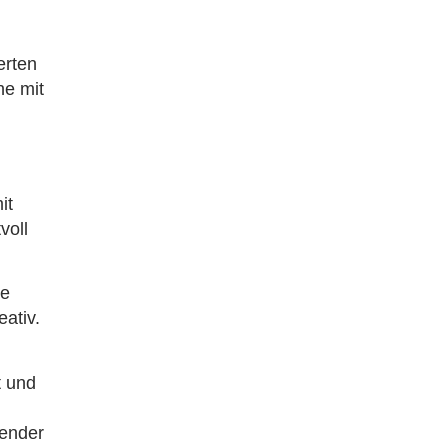
erten
he mit
it
voll
ie
eativ.
t und
render