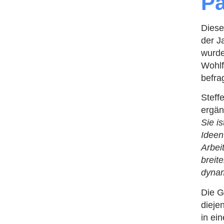
Pa
Diese
der J
wurde
Wohlf
befra
Steff
ergän
Sie i
Ideen
Arbei
breit
dynam
Die G
dieje
in ei