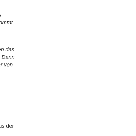
s
kommt
en das
n. Dann
er von
us der