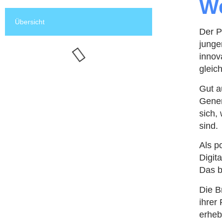
We
Übersicht
Der P
junge
innov
gleic
Gut a
Gener
sich,
sind.
Als p
Digit
Das b
Die B
ihrer
erheb