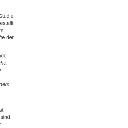
Studie
stellt
um
fte der
ndo
che.
n
inem
st
 sind
r