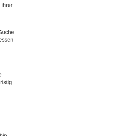
 ihrer
r Suche
ressen
e
istig
n
hin,