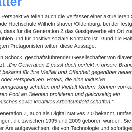
tter
 Perspektive teilen auch die Verfasser einer aktuelleren 
ade Hochschule Wilhelmshaven/Oldenburg, bei der festge
, dass für die Generation Z das Gastgewerbe ein Ort z
ühlen und für positive soziale Kontakte ist. Rund die Häl
gten Protagonisten teilten diese Aussage.
en Schock, geschäftsführender Gesellschafter von diave
zt:
„Die Generation Z passt doch perfekt in unsere Bran
st bekannt für ihre Vielfalt und Offenheit gegenüber neue
 oder Perspektiven. Hotels, die eine inklusive
tsumgebung schaffen und Vielfalt fördern, können von e
eren Pool an Talenten profitieren und gleichzeitig ein
isches sowie kreatives Arbeitsumfeld schaffen.“
eneration Z, auch als Digital Natives 2.0 bekannt, umfas
nigen, die zwischen 1995 und 2009 geboren wurden. Sie
ner Ära aufgewachsen, die von Technologie und sofortige