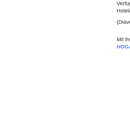
Verfü
Hotel
(Diav
Mit f
HOG