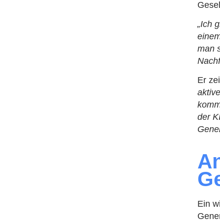
Gesel
„Ich 
einem
man s
Nachf
Er ze
aktiv
kommt
der K
Gener
An
Ge
Ein w
Gener