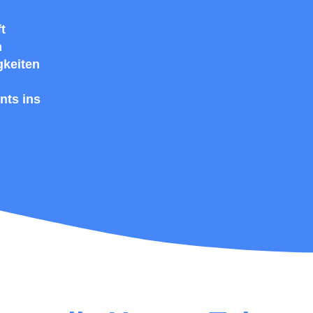
t
h
gkeiten
nts ins