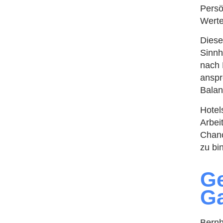
Persö
Werte
Diese
Sinnha
nach 
anspr
Balan
Hotel
Arbei
Chanc
zu bi
Ge
Ga
Bernh