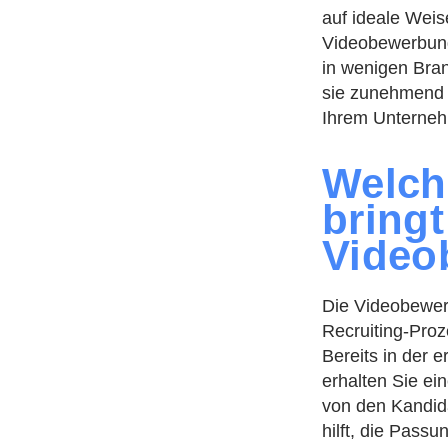
auf ideale Wei
Videobewerbung
in wenigen Bran
sie zunehmend 
Ihrem Unternehm
Welche
bringt
Video
Die Videobewer
Recruiting-Proz
Bereits in der 
erhalten Sie ei
von den Kandid
hilft, die Pass