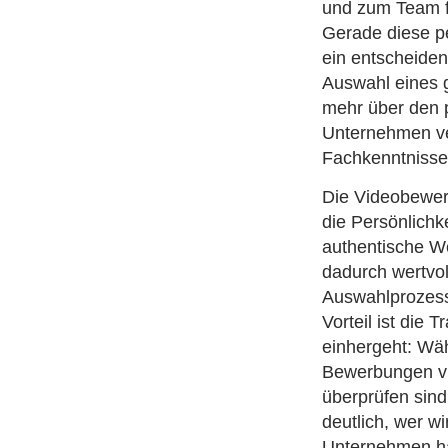
und zum Team f
Gerade diese p
ein entscheiden
Auswahl eines g
mehr über den p
Unternehmen ver
Fachkenntnisse
Die Videobewer
die Persönlichk
authentische W
dadurch wertvol
Auswahlprozess
Vorteil ist die 
einhergeht: Wäh
Bewerbungen vi
überprüfen sind
deutlich, wer wi
Unternehmen ha