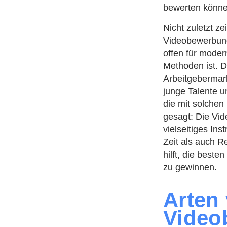
bewerten könne
Nicht zuletzt ze
Videobewerbun
offen für moder
Methoden ist. Di
Arbeitgebermar
junge Talente u
die mit solchen
gesagt: Die Vid
vielseitiges In
Zeit als auch R
hilft, die beste
zu gewinnen.
Arten
Video