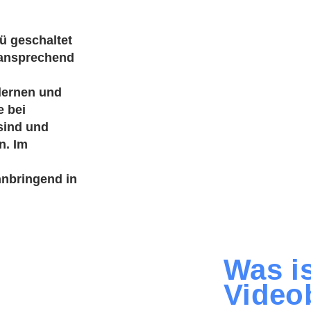
ü geschaltet
 ansprechend
dernen und
e bei
sind und
n. Im
nnbringend in
Was is
Video