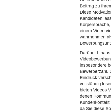
Beitrag zu Ihre
Diese Motivatio
Kandidaten lass
Körpersprache, 
einem Video vie
wahrnehmen als
Bewerbungsunt
Darüber hinaus e
Videobewerbung
insbesondere be
Bewerberzahl. S
Eindruck versc
vollständig le
bieten Videos Vo
denen Kommunik
Kundenkontakt e
da Sie diese Sof