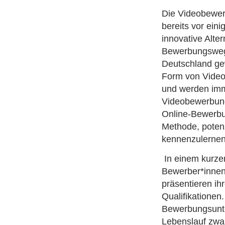
Die Videobewer
bereits vor eini
innovative Alte
Bewerbungswege
Deutschland g
Form von Video
und werden imm
Videobewerbung
Online-Bewerbu
Methode, potenz
kennenzulernen
In einem kurzen
Bewerber*innen
präsentieren ih
Qualifikationen.
Bewerbungsunte
Lebenslauf zwar