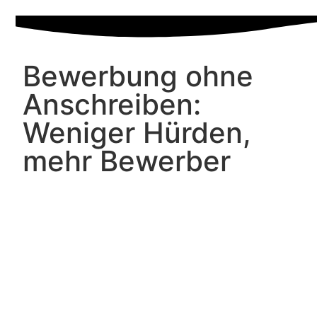
Bewerbung ohne
Anschreiben:
Weniger Hürden,
mehr Bewerber
Wer heute Talente gewinnen möchte, muss mehr
bieten als Benefits und Employer Branding: Auch
der Bewerbungsprozess wird zum Erfolgsfaktor.
Immer mehr qualifizierte Kandidat*innen springen
ab, wenn der Einstieg zu kompliziert ist. In diesem
Beitrag erfahren Sie, warum das klassische
Anschreiben an Bedeutung verliert, welche