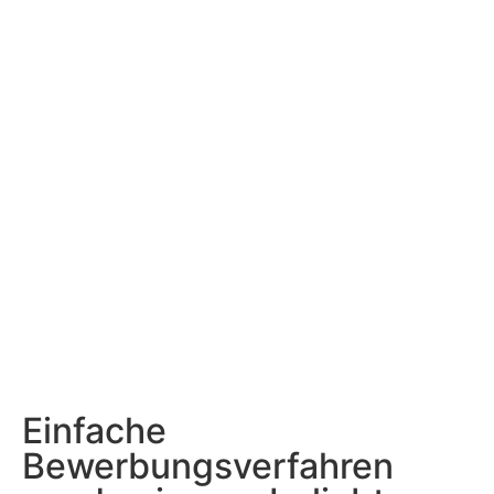
Chancen und Risiken mit einer Bewerbung ohne
Anschreiben verbunden sind und wie Sie einen
Bewerbungsprozess gestalten, der zu Ihrer
Zielgruppe und Ihrem Unternehmen passt.
Einfache
Bewerbungsverfahren